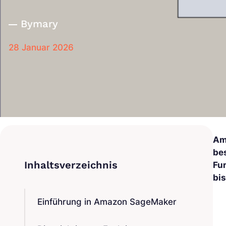
By
mary
28 Januar 2026
Am
be
Fu
bi
Einführung in Amazon SageMaker