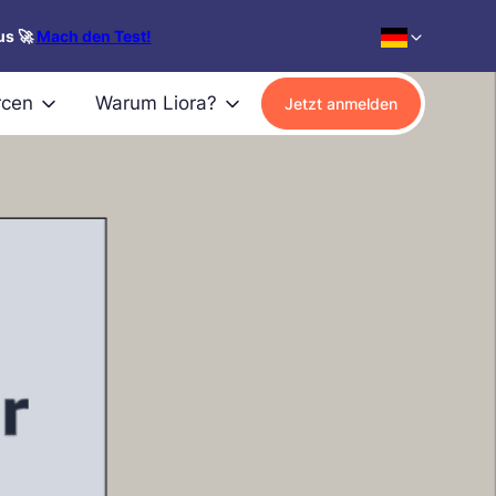
us 🚀
Mach den Test!
rcen
Warum Liora?
Jetzt anmelden