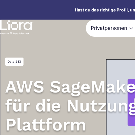
Zum
Hast du das richtige Profil, 
Inhalt
springen
Privatpersonen
Data & KI
AWS SageMaker
für die Nutzun
Plattform