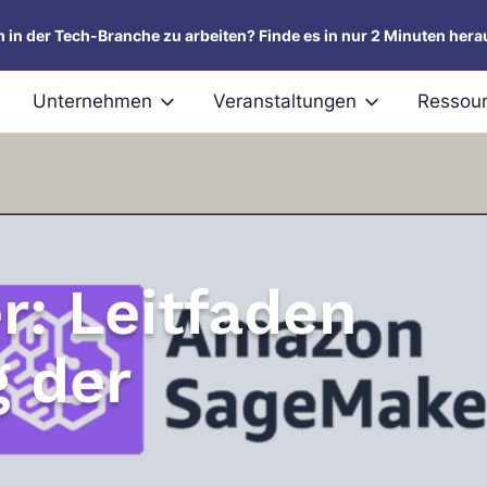
um in der Tech-Branche zu arbeiten? Finde es in nur 2 Minuten hera
Unternehmen
Veranstaltungen
Ressou
: Leitfaden
g der