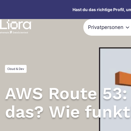
Zum
Hast du das richtige Profil, 
Inhalt
springen
Privatpersonen
Cloud & Dev
AWS Route 53: 
das? Wie funkt