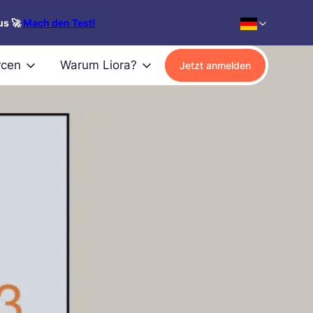
us 🚀
Mach den Test!
rcen
Warum Liora?
Jetzt anmelden