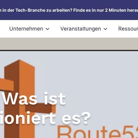
um in der Tech-Branche zu arbeiten? Finde es in nur 2 Minuten hera
Unternehmen
Veranstaltungen
Ressou
Was ist
ioniert es?