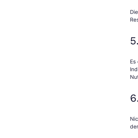
Die
Res
5
Es 
Ind
Nut
6
Nic
de