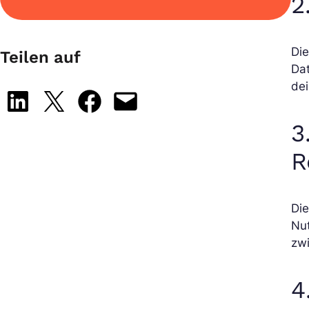
2
Die
Teilen auf
Da
dei
Share on LinkedIn
Share on X
Share on Facebook
Email this Page
3
R
Die
Nut
zw
4