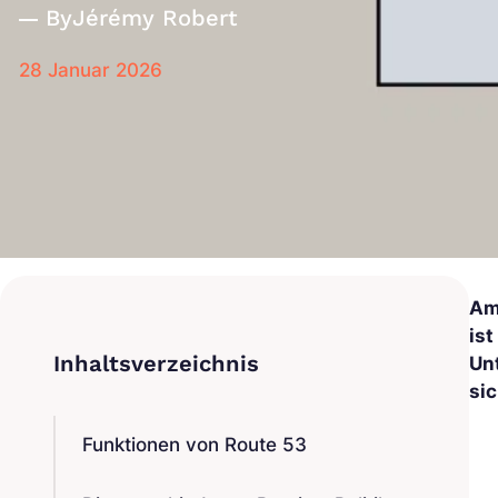
By
Jérémy Robert
28 Januar 2026
Am
ist
Un
si
Funktionen von Route 53