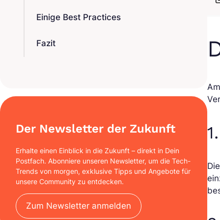
Einige Best Practices
D
Fazit
Am
Ver
Der Newsletter der Zukunft
1
Erhalte einen Einblick in die Zukunft – direkt in Dein
Postfach. Abonniere unseren Newsletter, um die Tech-
Die
Trends von morgen, exklusive Tipps und Angebote für
ein
unsere Community zu entdecken.
be
Zum Newsletter anmelden