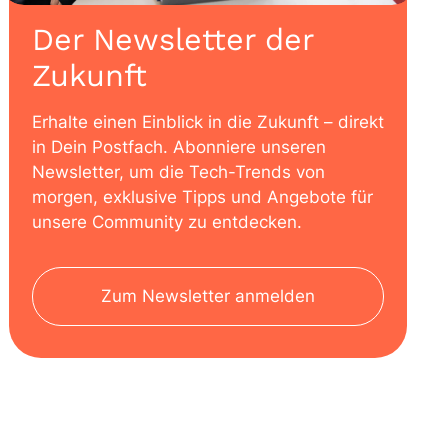
Der Newsletter der
Zukunft
Erhalte einen Einblick in die Zukunft – direkt
in Dein Postfach. Abonniere unseren
Newsletter, um die Tech-Trends von
morgen, exklusive Tipps und Angebote für
unsere Community zu entdecken.
Zum Newsletter anmelden