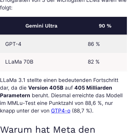
Erfolgsraten von 3 der wichtigsten LLMs waren wie
folgt:
Gemini Ultra
90 %
GPT-4
86 %
LLaMa 70B
82 %
LLaMa 3.1 stellte einen bedeutenden Fortschritt
dar, da die
Version 405B
auf
405 Milliarden
Parametern
beruht. Diesmal erreichte das Modell
im MMLu-Test eine Punktzahl von 88,6 %, nur
knapp unter der von
GTP4-o
(88,7 %).
Warum hat Meta den