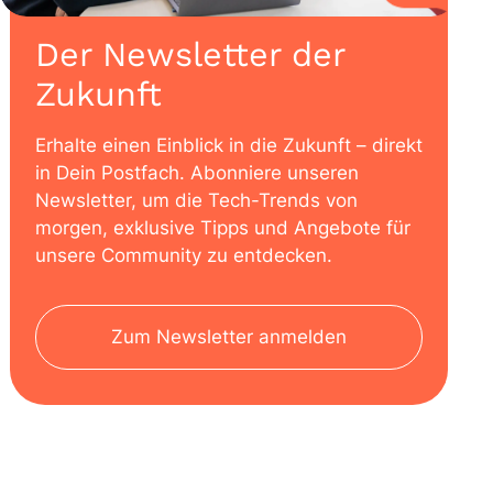
Der Newsletter der
Zukunft
Erhalte einen Einblick in die Zukunft – direkt
in Dein Postfach. Abonniere unseren
Newsletter, um die Tech-Trends von
morgen, exklusive Tipps und Angebote für
unsere Community zu entdecken.
Zum Newsletter anmelden