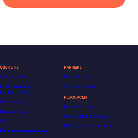
ÜBER UNS
KARRIERE
Wer ist Liora?
Unser Team
Finanzierung und
Stellenangebote
Preisgestaltung
RESOURCEN
Bewertungen
Decoded | Blog
Hausordnung
Berufsbeschreibungen
FAQ
DataScientest wird Liora
Datenschutzverordnung