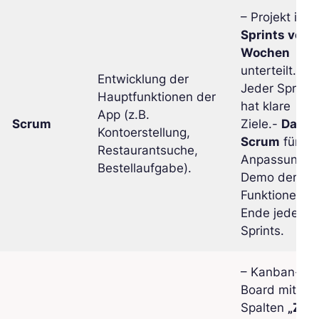
– Projekt in
Sprints von 
Wochen
unterteilt.-
Entwicklung der
Jeder Sprint
Hauptfunktionen der
hat klare
App (z.B.
Scrum
Ziele.-
Daily
Kontoerstellung,
Scrum
für
Restaurantsuche,
Anpassungen
Bestellaufgabe).
Demo der
Funktionen a
Ende jedes
Sprints.
– Kanban-
Board mit de
Spalten
„Zu