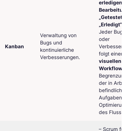
erledigen“
,
„
Bearbeitung
„Getestet“
,
„Erledigt“
.-
Jeder Bug
Verwaltung von
oder
Bugs und
Kanban
Verbesserun
kontinuierliche
folgt einem
Verbesserungen.
visuellen
Workflow
.-
Begrenzung
der in Arbeit
befindlichen
Aufgaben zur
Optimierung
des Flusses.
– Scrum für d