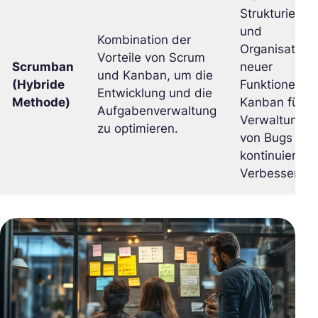
Strukturierun
und
Kombination der
Organisation
Vorteile von Scrum
Scrumban
neuer
und Kanban, um die
(Hybride
Funktionen.-
Entwicklung und die
Methode)
Kanban für d
Aufgabenverwaltung
Verwaltung
zu optimieren.
von Bugs und
kontinuierlich
Verbesserung