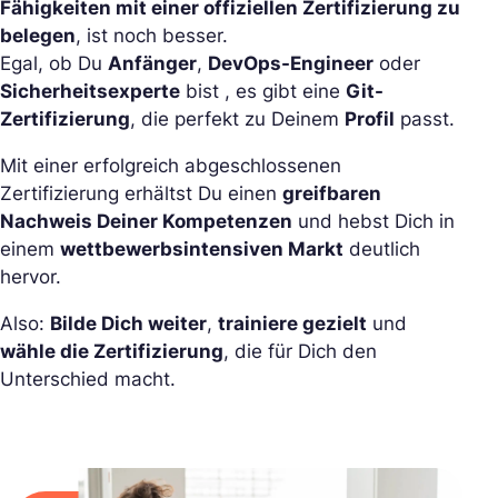
Fähigkeiten mit einer offiziellen Zertifizierung zu
belegen
, ist noch besser.
Egal, ob Du
Anfänger
,
DevOps-Engineer
oder
Sicherheitsexperte
bist , es gibt eine
Git-
Zertifizierung
, die perfekt zu Deinem
Profil
passt.
Mit einer erfolgreich abgeschlossenen
Zertifizierung erhältst Du einen
greifbaren
Nachweis Deiner Kompetenzen
und hebst Dich in
einem
wettbewerbsintensiven Markt
deutlich
hervor.
Also:
Bilde Dich weiter
,
trainiere gezielt
und
wähle die Zertifizierung
, die für Dich den
Unterschied macht.