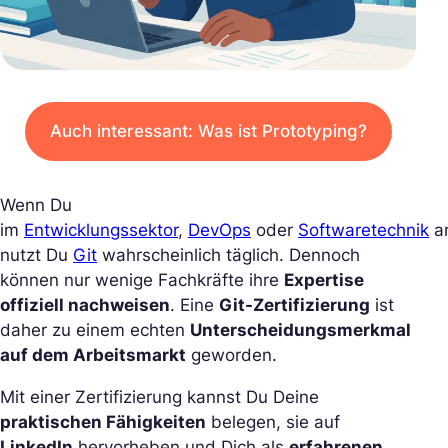
Auch interessant: Was ist Prototyping?
Wenn Du
im
Entwicklungssektor
,
DevOps
oder
Softwaretechnik
ar
nutzt Du
Git
wahrscheinlich täglich. Dennoch
können nur wenige Fachkräfte ihre
Expertise
offiziell nachweisen
. Eine
Git-Zertifizierung
ist
daher zu einem echten
Unterscheidungsmerkmal
auf dem Arbeitsmarkt
geworden.
Mit einer Zertifizierung kannst Du Deine
praktischen Fähigkeiten
belegen, sie auf
LinkedIn
hervorheben und Dich als
erfahrenen