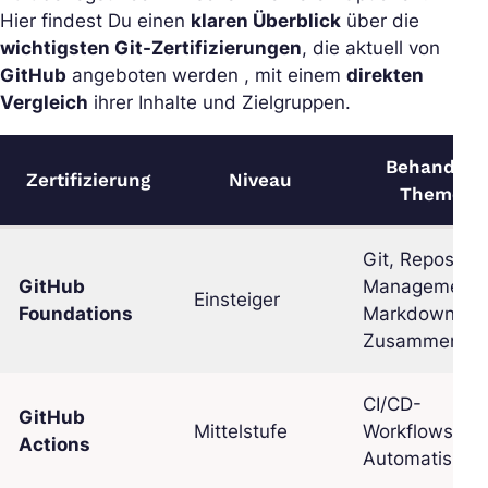
Hier findest Du einen
klaren Überblick
über die
wichtigsten Git-Zertifizierungen
, die aktuell von
GitHub
angeboten werden , mit einem
direkten
Vergleich
ihrer Inhalte und Zielgruppen.
Behandelt
Zertifizierung
Niveau
Themen
Git, Repositor
GitHub
Management,
Einsteiger
Foundations
Markdown,
Zusammenarb
CI/CD-
GitHub
Mittelstufe
Workflows,
Actions
Automatisieru