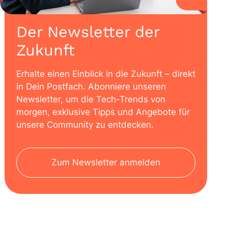
Der Newsletter der
Zukunft
Erhalte einen Einblick in die Zukunft – direkt
in Dein Postfach. Abonniere unseren
Newsletter, um die Tech-Trends von
morgen, exklusive Tipps und Angebote für
unsere Community zu entdecken.
Zum Newsletter anmelden