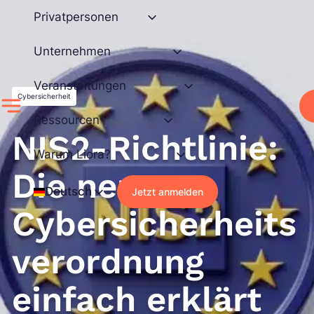
Zum
Privatpersonen
Inhalt
springen
Unternehmen
Veranstaltungen
Cybersicherheit
Ressourcen
NIS2-Richtlinie:
Warum Liora?
Die neue
Deutsch
Jetzt anmelden
Cybersicherheits
verordnung
einfach erklärt