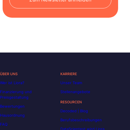
ÜBER UNS
KARRIERE
Wer ist Liora?
Unser Team
Finanzierung und
Stellenangebote
Preisgestaltung
RESOURCEN
Bewertungen
Decoded | Blog
Hausordnung
Berufsbeschreibungen
FAQ
DataScientest wird Liora