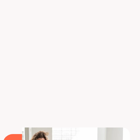
permite a los Data Scientists adquieran
conocimientos avanzados de
programación en
Python
, ser independientes en el despliegue y
puesta en producción de modelos, y convertirse en
expertos en la automatización de tareas. Todos
nuestros cursos de formación son bonificables con
FUNDAE
. No esperes más y descubre los cursos
de Liora. Ahora ya sabes todo lo que hay que
saber sobre la formación en Kubernetes. Descubre
nuestro dosier completo sobre Data Engineering, y
nuestro dosier sobre la herramienta
Apache
AirFlow
.
Descubrir el curso de Data Engineer