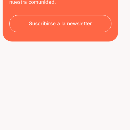
nuestra comunidad.
Suscribirse a la newsletter
SOBRE NOSOTROS
RECURSOS
Aviso legal
Decoded | Blog
Política de privacidad
ÚNETE A NOSOTROS