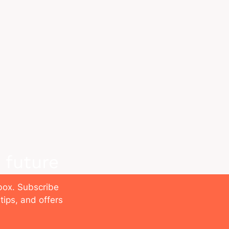
 future
nbox. Subscribe
tips, and offers