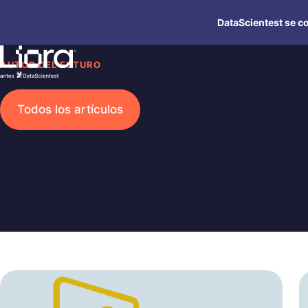
Saltar
DataScientest se co
al
contenido
AUTOR DEL FUTURO
Todos los artículos
Buscar