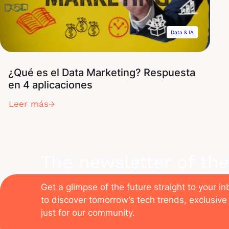
Data & IA
¿Qué es el Data Marketing? Respuesta
en 4 aplicaciones
Leer más
The newsletter of the
Get a glimpse of the future straight to your i
to discover tomorrow’s tech trends, exclusive 
just for our community.