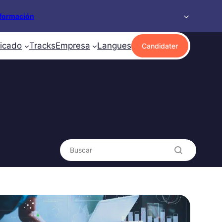
formación
ficado
Tracks
Empresa
Langues
Candidater
Search content