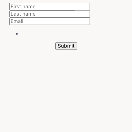
tareas creen datos de autorreferencia para evitar la
creación de bucles infinitos. Finalmente,
“Graph”
(gráficos)
, porque las tareas se presentan en una
estructura clara indicando sus relaciones.
Las tareas
Cada nodo de un DAG representa una tarea. Es
una
representación visual de los trabajos quese
están ejecutando
en cada etapa del flujo de
trabajo. Los operadores son quienes definen los
trabajos.