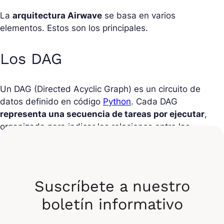
La
arquitectura Airwave
se basa en varios
elementos. Estos son los principales.
Los DAG
Un DAG (Directed Acyclic Graph) es un circuito de
datos definido en código
Python
. Cada DAG
representa una secuencia de tareas por ejecutar
,
organizada para indicar las relaciones entre las
tareas en la interfaz de usuario de Airflow. Cada
una de las tres palabras del acrónimo DAG
corresponde a una propiedad de estas tareas.
Están
“directed” (dirigidas)
porque las tareas
Suscríbete a nuestro
deben tener al menos una tarea ascendente y una
boletín informativo
tarea descendente.
«Acyclic»
(acíclicos), porque no se permite que las