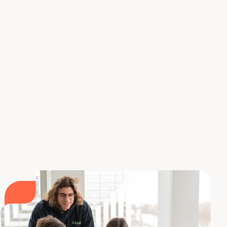
A pesar de este empate, la formación Liora prefiere
Python por su facilidad de aprendizaje y su
predominio en el mundo profesional. No obstante,
para poder adaptarnos a todas sus peticiones,
¡muchos de
nuestros módulos de cursos
también
están disponibles en R! No dude en ponerse en
contacto con nosotros
para obtener más
información.
Descubre nuestras formaciones en Data
Science