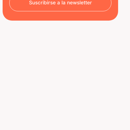
Suscribirse a la newsletter
SOBRE NOSOTROS
RECURSOS
Aviso legal
Decoded | Blog
Política de privacidad
ÚNETE A NOSOTROS
Nuestro equipo
Oportunidades de carrera