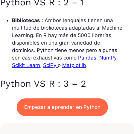
Python VS R : 2 – 1
Bibliotecas
: Ambos lenguajes tienen una
multitud de bibliotecas adaptadas al Machine
Learning. En R hay más de 5000 librerías
disponibles en una gran variedad de
dominios. Python tiene menos pero algunas
son casi exhaustivas como
Pandas
,
NumPy
,
Scikit Learn
,
SciPy
o
Matplotlib
.
Python VS R : 3 – 2
Empezar a aprender en Python
Desarrollo
: Mucha gente encuentra Python
bastante fácil de aprender, ya que al ser del