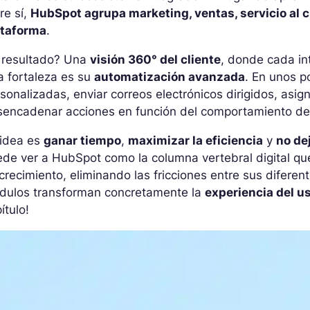
re sí,
HubSpot agrupa marketing, ventas, servicio al cl
ataforma
.
l resultado? Una
visión 360° del cliente
, donde cada in
a fortaleza es su
automatización avanzada
. En unos p
sonalizadas, enviar correos electrónicos dirigidos, asi
sencadenar acciones en función del comportamiento de 
 idea es
ganar tiempo
,
maximizar la eficiencia
y
no de
de ver a HubSpot como la columna vertebral digital que
crecimiento, eliminando las fricciones entre sus difer
dulos transforman concretamente la
experiencia del u
ítulo!