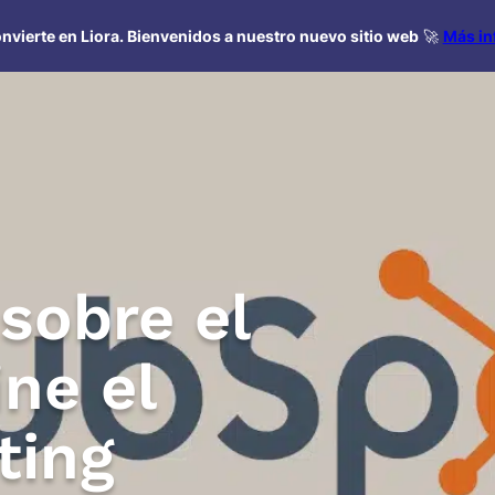
nvierte en Liora. Bienvenidos a nuestro nuevo sitio web
🚀
Más in
sobre el
ne el
ting