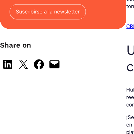
tor
Suscribirse a la newsletter
CR
Share on
U
c
Share on LinkedIn
Share on X
Share on Facebook
Email this Page
Hu
ree
con
¡Se
en 
pla