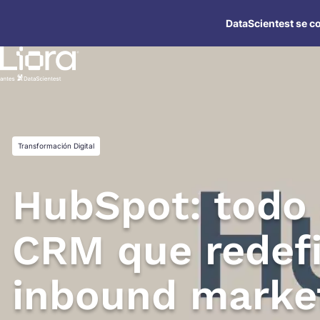
Saltar
DataScientest se co
al
contenido
Transformación Digital
HubSpot: todo 
CRM que redefi
inbound marke