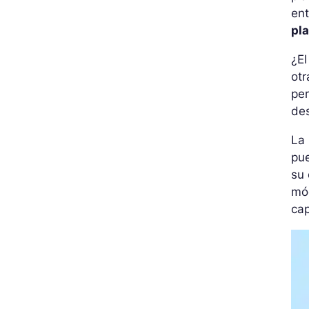
ent
pl
¿E
otr
per
de
La
pue
su 
mó
cap