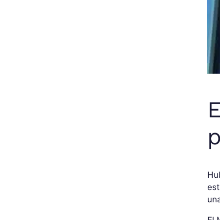
E
p
Hub
est
un