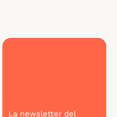
formaciones SAFe, te invitamos a descubrir nuestro
artículo completo sobre
las mejores certificaciones
DevOps
.
La newsletter del