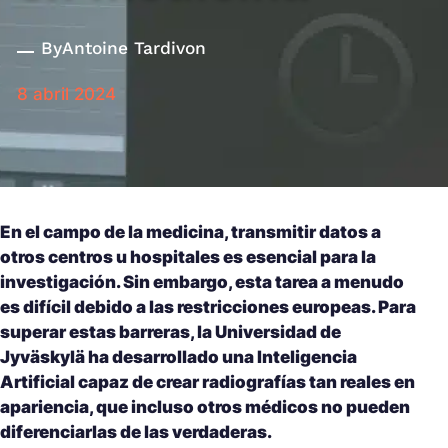
By
Antoine Tardivon
8 abril 2024
En el campo de la medicina, transmitir datos a
otros centros u hospitales es esencial para la
investigación. Sin embargo, esta tarea a menudo
es difícil debido a las restricciones europeas. Para
superar estas barreras, la Universidad de
Jyväskylä ha desarrollado una I
nteligencia
Artificial
capaz de crear radiografías tan reales en
apariencia, que incluso otros médicos no pueden
diferenciarlas de las verdaderas.