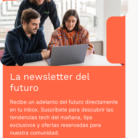
La newsletter del
futuro
Recibe un adelanto del futuro directamente
en tu inbox. Suscríbete para descubrir las
tendencias tech del mañana, tips
exclusivos y ofertas reservadas para
nuestra comunidad.