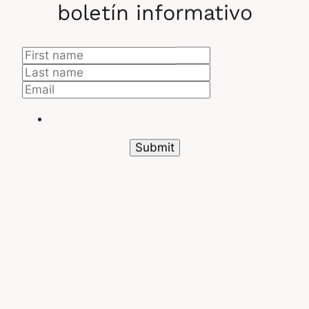
paciente post-operación a un día.
boletín informativo
Esto representa un ahorro de 1500 dólares para
cada paciente, que sólo necesita indicar cada día
su nivel de dolor en la aplicación y dejar a los
médicos vigilar su evolución en el tiempo. En caso
de un potencial problema, la aplicación emite una
alerta.