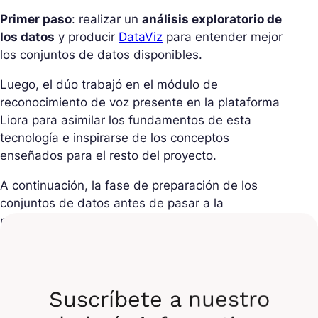
Primer paso
: realizar un
análisis exploratorio de
los datos
y producir
DataViz
para entender mejor
los conjuntos de datos disponibles.
Luego, el dúo trabajó en el módulo de
reconocimiento de voz presente en la plataforma
Liora para asimilar los fundamentos de esta
tecnología e inspirarse de los conceptos
enseñados para el resto del proyecto.
A continuación, la fase de preparación de los
conjuntos de datos antes de pasar a la
modelización.
Una vez más, es la
visión global del proyecto
la
que permite a Malik y Lamia sacar el máximo
provecho de su trabajo en equipo. Lamia trabaja en
Suscríbete a nuestro
la predicción de
palabras simples (Single Words)