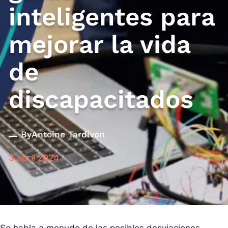
inteligentes para
mejorar la vida
de
discapacitados
By
Antoine Tardivon
3 abril 2024
Se habla a menudo de las posibles desviaciones