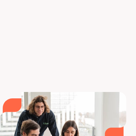
Dicho esto, los coaches Agile suelen tener un
máster. Idealmente, en escuela de negocios,
ingeniería, informática o gestión. Además, otras
formaciones complementarias, como las ofrecidas
por
Liora
, permiten adquirir conocimientos
indispensables para el trabajo de coach Agile.
Descubra nuestros cursos de formación