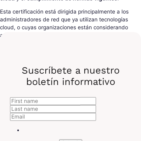
Esta certificación está dirigida principalmente a los
administradores de red que ya utilizan tecnologías
cloud, o cuyas organizaciones están considerando
adoptar el cloud.
Ingeniero DevOps cloud
profesional
Suscríbete a nuestro
boletín informativo
El ingeniero DevOps Cloud desarrolla y opera
aplicaciones y servicios basados en el cloud,
adoptando el
enfoque DevOps
. Debe estar en
capacidad de usar los recursos del cloud para
asegurar la fiabilidad y la velocidad de entrega.