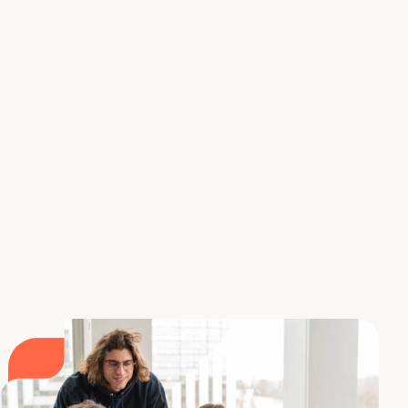
Go es un lenguaje de programación que se
distingue por su capacidad para responder
eficazmente a las necesidades del
desarrollo
backend moderno
. Con su
soporte para la
concurrencia
mediante goroutines, su tipado
estático y su rica biblioteca estándar que ofrece
muchas herramientas integradas, Go es un activo
importante para
construir aplicaciones robustas
y escalables
. El soporte de pruebas integradas
también facilita el mantenimiento de la calidad del
código, lo cual es importante para proyectos de
gran envergadura.
Formación en backend con Liora