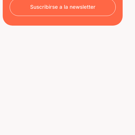
Suscribirse a la newsletter
SOBRE NOSOTROS
RECURSOS
Aviso legal
Decoded | Blog
Política de privacidad
ÚNETE A NOSOTROS
Nuestro equipo
Oportunidades de carrera