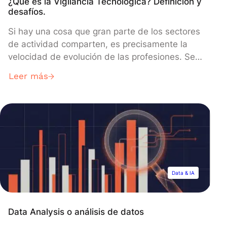
¿Qué es la Vigilancia Tecnológica? Definición y
desafíos.
Si hay una cosa que gran parte de los sectores
de actividad comparten, es precisamente la
velocidad de evolución de las profesiones. Se
vuelve entonces primordial seguir de cerca las
Leer más
innovaciones y los avances que puedan
impactar en el futuro de la actividad. Esto se
llama “Vigilancia Tecnológica”. En este artículo,
retomamos su definición como […]
Data & IA
Data Analysis o análisis de datos