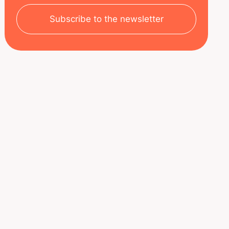
Subscribe to the newsletter
SOBRE NOSOTROS
RECURSOS
Aviso legal
Decoded | Blog
Política de privacidad
ÚNETE A NOSOTROS
Nuestro equipo
Oportunidades de carrera