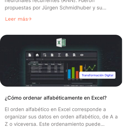
neuronales recurrentes (RNN). Fueron
propuestas por Jürgen Schmidhuber y su
equipo a principios de la década de 1990.
Leer más
Mientras que las RNN clásicas tienen
dificultades para procesar dependencias a
largo plazo debido al problema del «gradiente
que desaparece», los LSTM fueron diseñados
específicamente para superar este […]
Transformación Digital
¿Cómo ordenar alfabéticamente en Excel?
El orden alfabético en Excel corresponde a
organizar sus datos en orden alfabético, de A a
Z o viceversa. Este ordenamiento puede
facilitar enormemente la búsqueda, el análisis y