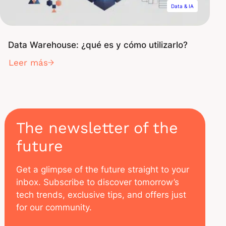
Data & IA
Data Warehouse: ¿qué es y cómo utilizarlo?
Leer más
The newsletter of the
future
Get a glimpse of the future straight to your
inbox. Subscribe to discover tomorrow’s
tech trends, exclusive tips, and offers just
for our community.