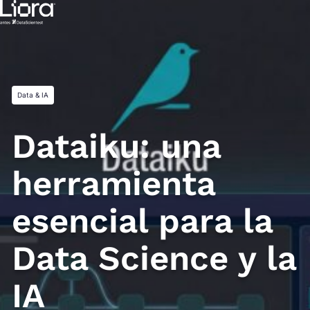
Saltar
al
contenido
Data & IA
Dataiku: una
herramienta
esencial para la
Data Science y la
IA