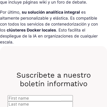
que incluye páginas wiki y un foro de debate.
Por último,
su solución analítica integral
es
altamente personalizable y elástica. Es compatible
con todos los servicios de contenedorización y con
los
clústeres Docker locales
. Esto facilita el
despliegue de la IA en organizaciones de cualquier
escala.
Una solución fácil de usar
Una serie de características hacen que Dataiku sea
Suscríbete a nuestro
muy fácil de usar. La herramienta es accesible para
boletín informativo
cualquiera, y
los distintos paquetes están
dirigidos tanto a equipos como a pequeñas
empresas y start-ups
. Sea cual sea el nivel de
experiencia de su equipo de análisis de datos,
puede utilizarse para producir informes de alta