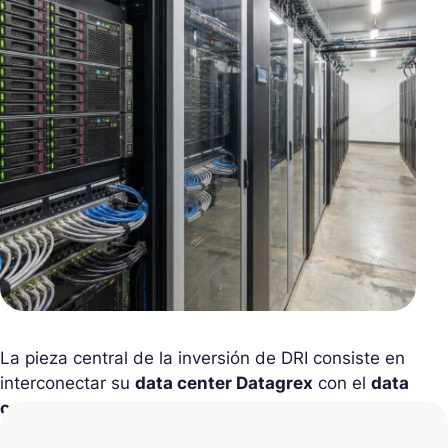
La pieza central de la inversión de DRI consiste en
interconectar su
data center Datagrex
con el
data
center Sartera
mediante enlaces de alta velocidad
que alcanzan
400 Gb/s
, en colaboración con los