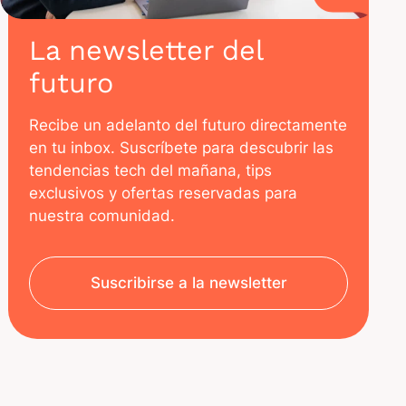
La newsletter del
futuro
Recibe un adelanto del futuro directamente
en tu inbox. Suscríbete para descubrir las
tendencias tech del mañana, tips
exclusivos y ofertas reservadas para
nuestra comunidad.
Suscribirse a la newsletter