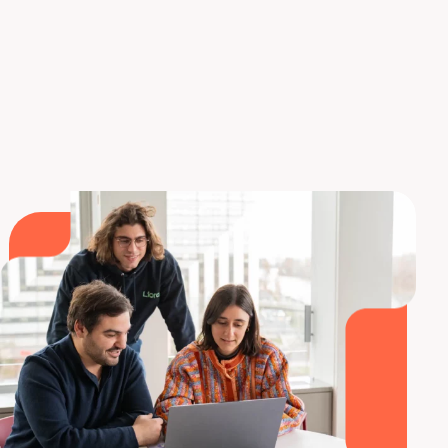
SOURCES
goodtech.info
latribune.fr