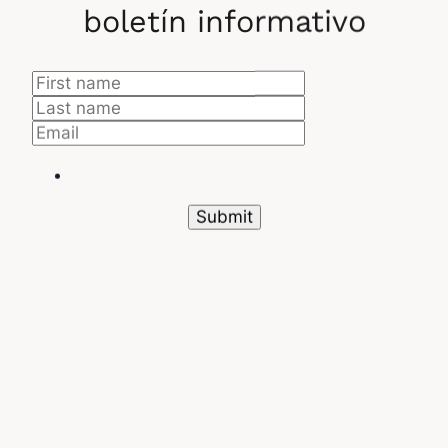
boletín informativo
Además de enseñarte lo fundamental, Data Cloud
training te permite dominar las funcionalidades
avanzadas de Salesforce. Aquí tienes un resumen
de los principales módulos.
Introducción al Data Cloud
Si bien Data Cloud revoluciona la explotación de
los datos en el ecosistema Salesforce, su
funcionamiento no es tan intuitivo; especialmente
con su arquitectura modular, sus funcionalidades
de análisis predictivo, inteligencia artificial, etc.
El
Data Cloud training justamente desmitifica estos
conceptos
apoyándose en casos concretos de
uso.