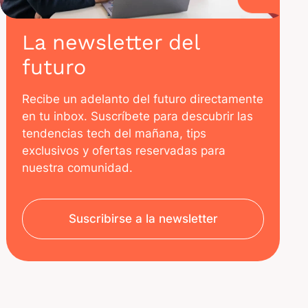
La newsletter del
futuro
Recibe un adelanto del futuro directamente
en tu inbox. Suscríbete para descubrir las
tendencias tech del mañana, tips
exclusivos y ofertas reservadas para
nuestra comunidad.
Suscribirse a la newsletter