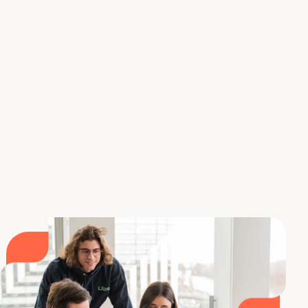
Descubra nuestros otros cursos de formación
sobre ERP
Ahora ya lo sabe todo sobre Oracle
Fusion. Para más información sobre el mismo tema,
consulte
nuestro dossier completo sobre ERP
.