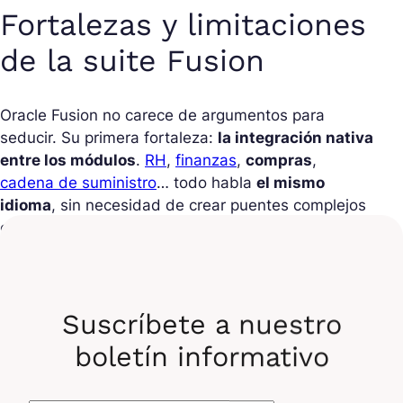
Fortalezas y limitaciones
de la suite Fusion
Oracle Fusion no carece de argumentos para
seducir. Su primera fortaleza:
la integración nativa
entre los módulos
.
RH
,
finanzas
,
compras
,
cadena de suministro
… todo habla
el mismo
idioma
, sin necesidad de crear puentes complejos
o conectores personalizados. Una factura puede
desencadenar un pedido logístico, una
contratación puede
ajustar automáticamente el
presupuesto provisional
: todo es fluido, si la
Suscríbete a nuestro
implementación está bien diseñada. Otro gran
activo:
la inteligencia integrada
. Oracle no se
boletín informativo
contenta con proporcionar formularios y tableros
de control. La suite incluye funciones de análisis