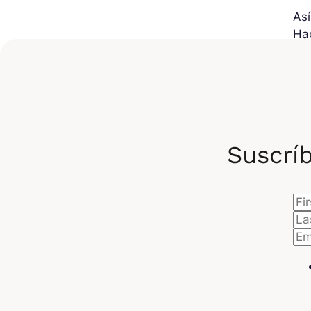
Así
Hac
la
Suscríb
Reo
nec
est
des
dis
co