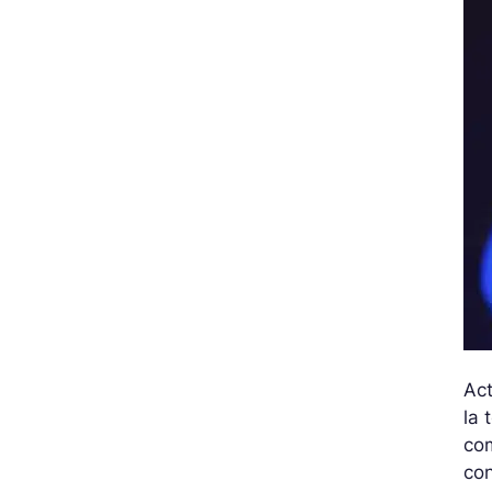
Act
la 
com
co