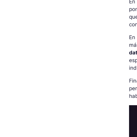
En 
pon
qu
con
En
más
da
esp
ind
Fin
per
hab