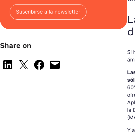
Suscribirse a la newsletter
L
d
Share on
Si 
ámb
Share on LinkedIn
Share on X
Share on Facebook
Email this Page
La
sól
60%
ofr
Apl
la 
(M
Y a