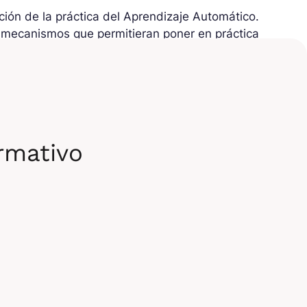
ción de la práctica del Aprendizaje Automático.
os mecanismos que permitieran poner en práctica
eración de ofertas de formación en
es quieren formarse y descubrir estos
afíos, de una buena remuneración o
l 75% de los profesionales de la IA están
ormativo
 campo parece entonces para algunos una
o elevado
, alrededor de
50 000 € al año
según
sarrolladores en IA están entre los
s solo siguen aumentando: más de la mitad han
últimos tres años, según los estudios