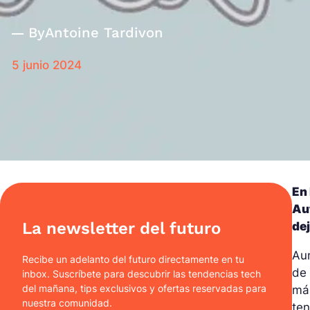
By
Antoine Tardivon
5 junio 2024
En
Aut
La newsletter del futuro
dej
Aun
Recibe un adelanto del futuro directamente en tu
d
inbox. Suscríbete para descubrir las tendencias tech
del mañana, tips exclusivos y ofertas reservadas para
más
nuestra comunidad.
ten