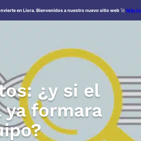
nvierte en Liora. Bienvenidos a nuestro nuevo sitio web
🚀
Más in
os: ¿y si el
l ya formara
uipo?