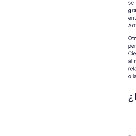
se 
gr
ent
Art
Ot
per
Cie
al 
rel
o l
¿