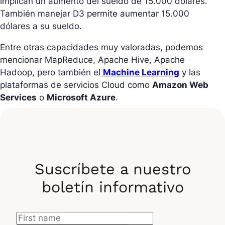
implican un aumento del sueldo de 15.000 dólares.
También manejar D3 permite aumentar 15.000
dólares a su sueldo.
Entre otras capacidades muy valoradas, podemos
mencionar MapReduce, Apache Hive, Apache
Hadoop, pero también el
Machine Learning
y las
plataformas de servicios Cloud como
Amazon Web
Services
o
Microsoft Azure
.
Obtén las capacidades de un Data Analyst
¿Cual especialización de
Suscríbete a nuestro
Data Analyst ofrece el
boletín informativo
mejor sueldo?