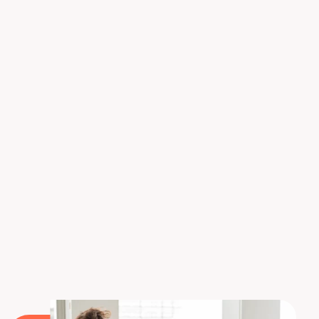
profesión requiere no solo un
espíritu de equipo
impecable
, sino también intuición. La intuición no
sólo de
identificar rápidamente cómo abordar un
problema
, sino más bien la intuición de
determinar el modelo y los parámetros más
adecuados
. Lo cierto es que
convertirse en
Científico de Datos no es algo que se improvise
.
Por esta razón, hemos creado un
curso de
Científico de Datos
con lanzamientos de
formaciones cada mes en formatos Bootcamp o
continuos.
Para conocer las próximas fechas, ¡pulse
aquí!