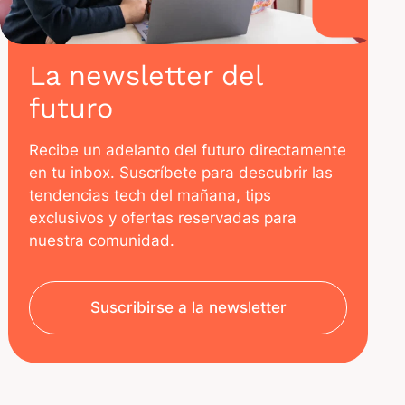
La newsletter del
futuro
Recibe un adelanto del futuro directamente
en tu inbox. Suscríbete para descubrir las
tendencias tech del mañana, tips
exclusivos y ofertas reservadas para
nuestra comunidad.
Suscribirse a la newsletter