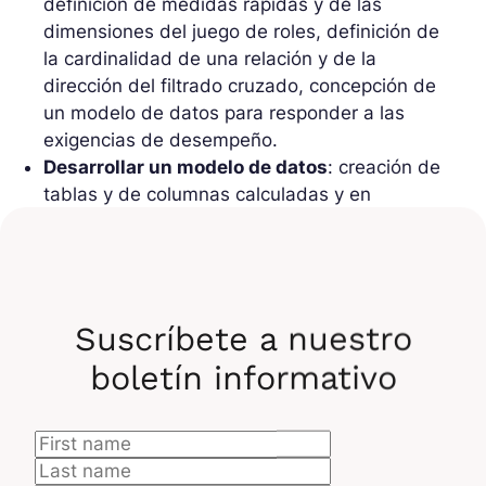
definición de medidas rápidas y de las
dimensiones del juego de roles, definición de
la cardinalidad de una relación y de la
dirección del filtrado cruzado, concepción de
un modelo de datos para responder a las
exigencias de desempeño.
Desarrollar un modelo de datos
: creación de
tablas y de columnas calculadas y en
jerarquía, creación de roles de seguridad a
nivel de las líneas y configuración de la
función Q&R.
Crear medidas con la ayuda de DAX
:
utilización de DAX para crear medidas
Suscríbete a nuestro
complejas, de CALCULATE para manejar los
boletín informativo
filtros, implementación de Time Intelligence en
DAX , utilización de funciones estadísticas
para dinamizar los datos y creación de
medidas semi-aditivas.