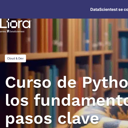
Saltar
DataScientest se co
al
contenido
Cloud & Dev
Curso de Pytho
los fundament
pasos clave