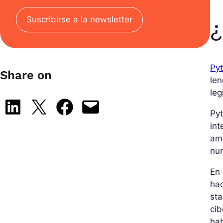
Suscribirse a la newsletter
¿
Py
Share on
len
leg
Share on LinkedIn
Share on X
Share on Facebook
Email this Page
Pyt
int
amp
num
En 
hac
sta
ci
hab