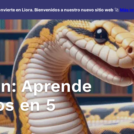
nvierte en Liora. Bienvenidos a nuestro nuevo sitio web
🚀
Más in
n: Aprende
os en 5