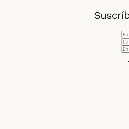
Suscríb
L
¿
p