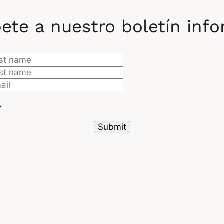
ete a nuestro boletín inf
istas y diccionarios
Cuáles son los recu
rogresar en Python