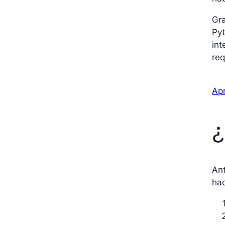
Gr
Pyt
int
req
Ap
¿
An
hac