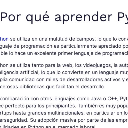
Por qué aprender P
thon
se utiliza en una multitud de campos, lo que lo con
guaje de programación es particularmente apreciado por 
ible lo hace un excelente primer lenguaje de programac
hon se utiliza tanto para la web, los videojuegos, la au
eligencia artificial, lo que lo convierte en un lenguaje 
lia comunidad con miles de desarrolladores activos y 
erosas bibliotecas que facilitan el desarrollo.
comparación con otros lenguajes como Java o C++, Pyth
e perfecto para los principiantes. También es muy po
rtups hasta grandes multinacionales, en particular en 
berseguridad. Su adopción masiva por parte de las em
ilidades en Python en el mercado laboral.