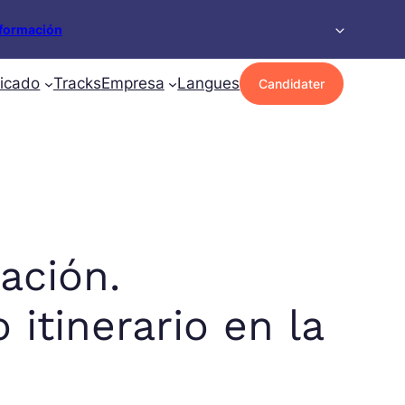
formación
ficado
Tracks
Empresa
Langues
Candidater
ación.
itinerario en la