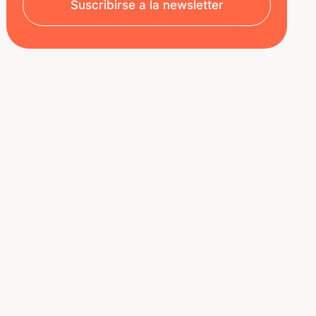
Suscribirse a la newsletter
SOBRE NOSOTROS
RECURSOS
Aviso legal
Decoded | Blog
Política de privacidad
ÚNETE A NOSOTROS
Nuestro equipo
Oportunidades de carrera