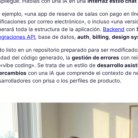
spliegue. Hablas con una IA en una
interfaz estilo chat
 ejemplo, «una app de reserva de salas con pago en lí
ificaciones por correo electrónico», o incluso «una vers
erará toda la estructura de la aplicación.
Backend
con
egraciones API
, base de datos,
auth
,
billing
,
design sy
o listo en un repositorio preparado para ser modificad
idad del código generado, la
gestión de errores
con rei
«vibe coding». Se trata de un estilo de
desarrollo asist
tercambios
con una IA que comprende el contexto de nego
arrolladores con prisa o los perfiles de producto.