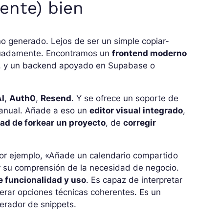
ente) bien
o generado. Lejos de ser un simple copiar-
ecuadamente. Encontramos un
frontend moderno
lo, y un backend apoyado en Supabase o
I
,
Auth0
,
Resend
. Y se ofrece un soporte de
manual. Añade a eso un
editor visual integrado
,
dad de
forkear
un proyecto
, de
corregir
por ejemplo, «Añade un calendario compartido
r su comprensión de la necesidad de negocio.
e funcionalidad y uso
. Es capaz de interpretar
erar opciones técnicas coherentes. Es un
nerador de snippets.