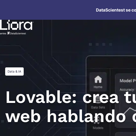
Saltar
DataScientest se co
al
contenido
Data & IA
Lovable: crea t
web hablando 