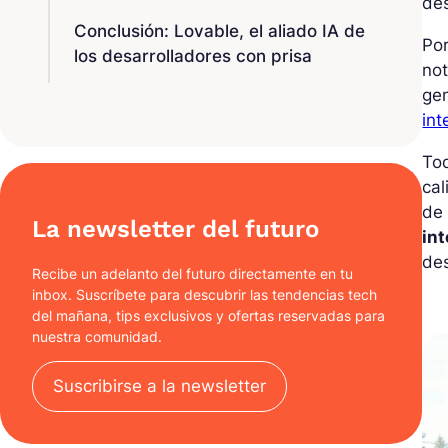
de
Conclusión: Lovable, el aliado IA de
Por
los desarrolladores con prisa
not
gen
int
Tod
cal
de 
La newsletter del futuro
in
des
Recibe un adelanto del futuro directamente en tu
inbox. Suscríbete para descubrir las tendencias tech
del mañana, tips exclusivos y ofertas reservadas para
nuestra comunidad.
Suscribirse a la newsletter