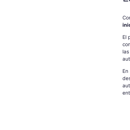
Con
ini
El 
co
las
aut
En
des
aut
ent