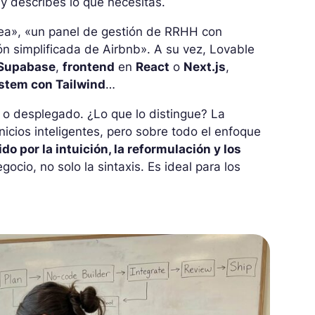
y describes lo que necesitas.
nea», «un panel de gestión de RRHH con
ión simplificada de Airbnb». A su vez, Lovable
Supabase
,
frontend
en
React
o
Next.js
,
stem con Tailwind
…
o o desplegado. ¿Lo que lo distingue? La
nicios inteligentes, pero sobre todo el enfoque
ido por la intuición, la reformulación y los
cio, no solo la sintaxis. Es ideal para los