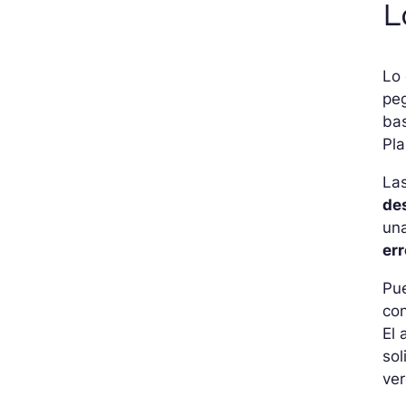
L
Lo 
pe
bas
Pla
Las
des
una
err
Pue
con
El 
sol
ve