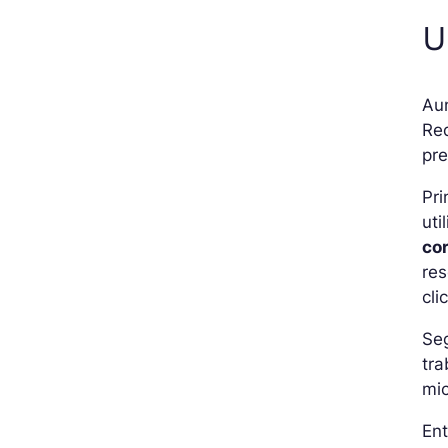
U
Au
Re
pre
Pri
uti
co
res
cli
Se
tr
mic
En