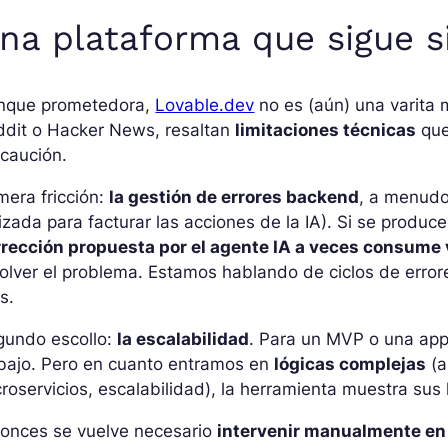
na plataforma que sigue s
nque prometedora,
Lovable.dev
no es (aún) una varita 
ddit o Hacker News, resaltan
limitaciones técnicas
que
caución.
mera fricción:
la gestión de errores backend
, a menudo
lizada para facturar las acciones de la IA). Si se produc
rrección propuesta por el agente IA a veces consume 
olver el problema. Estamos hablando de ciclos de erro
cs.
gundo escollo:
la escalabilidad
. Para un MVP o una app
abajo. Pero en cuanto entramos en
lógicas complejas
(a
roservicios, escalabilidad), la herramienta muestra sus 
tonces se vuelve necesario
intervenir manualmente en 