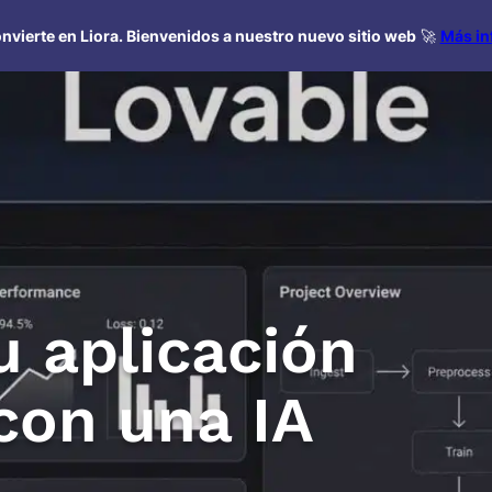
nvierte en Liora. Bienvenidos a nuestro nuevo sitio web
🚀
Más in
u aplicación
con una IA