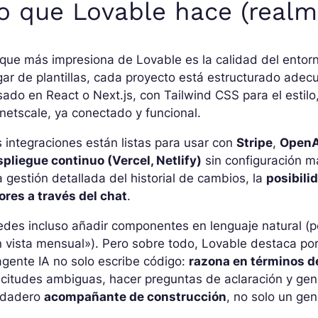
o que Lovable hace (realm
que más impresiona de Lovable es la calidad del entorn
gar de plantillas, cada proyecto está estructurado ad
ado en React o Next.js, con Tailwind CSS para el esti
netscale, ya conectado y funcional.
 integraciones están listas para usar con
Stripe
,
OpenA
pliegue continuo (Vercel, Netlify)
sin configuración 
 gestión detallada del historial de cambios, la
posibili
ores a través del chat
.
des incluso añadir componentes en lenguaje natural (
 vista mensual»). Pero sobre todo, Lovable destaca po
agente IA no solo escribe código:
razona en términos d
icitudes ambiguas, hacer preguntas de aclaración y gen
rdadero
acompañante de construcción
, no solo un ge