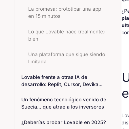
La promesa: prototipar una app
¿Pe
en 15 minutos
pl
ult
Lo que Lovable hace (realmente)
co
bien
Una plataforma que sigue siendo
limitada
U
Lovable frente a otras IA de
desarrollo: Replit, Cursor, Devika…
e
Un fenómeno tecnológico venido de
Suecia… que atrae a los inversores
Lov
¿Deberías probar Lovable en 2025?
di