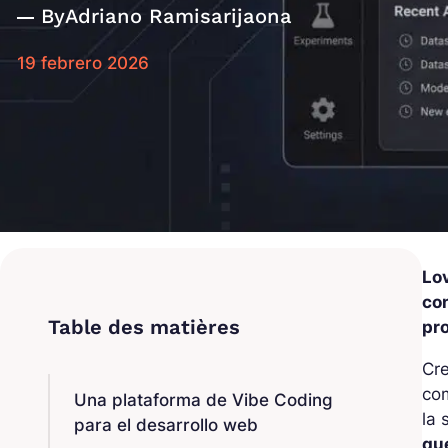
By
Adriano Ramisarijaona
19 febrero 2026
Lo
co
pr
Cre
com
Una plataforma de Vibe Coding
la
para el desarrollo web
qu