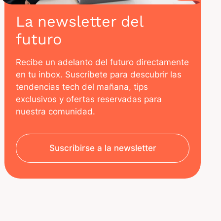
La newsletter del
futuro
Recibe un adelanto del futuro directamente
en tu inbox. Suscríbete para descubrir las
tendencias tech del mañana, tips
exclusivos y ofertas reservadas para
nuestra comunidad.
Suscribirse a la newsletter