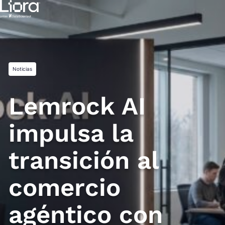
Saltar
al
contenido
Noticias
Lemrock AI
impulsa la
transición al
comercio
agéntico con