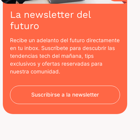
La newsletter del
futuro
Recibe un adelanto del futuro directamente
en tu inbox. Suscríbete para descubrir las
tendencias tech del mañana, tips
exclusivos y ofertas reservadas para
nuestra comunidad.
Suscribirse a la newsletter