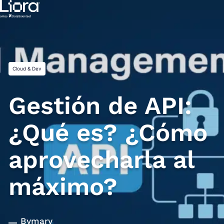
Saltar
al
contenido
Cloud & Dev
Gestión de API:
¿Qué es? ¿Cómo
aprovecharla al
máximo?
By
mary