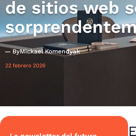
de sitios web 
sorprendenteme
By
Mickael Komendyak
22 febrero 2026
E