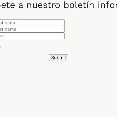
ete a nuestro boletín inf
og de WordPress.com. La función requiere temas modern
luye instalaciones autoalojadas de WordPress.org.
asistente funciona a través de una barra lateral de con
andos como «add a contact page» o «change my site’s 
unció WordPress.com. Dentro de la Media Library, un n
delos Nano Banana IA de Google
para crear imágenes p
ecto especificados, informó TechCrunch.
 capacidades de edición de contenido van más allá de 
den invocar al asistente escribiendo
@ai
en las notas d
grafías, traducir contenido o proporcionar información 
de acceder al contenido existente del sitio para obtene
onsideraciones tecnológic
rdPress.com construyó el asistente sobre un
PHP AI Cl
mitiendo que distintas funciones accedan a diferentes s