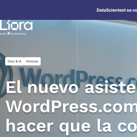
Saltar
DataScientest se co
al
contenido
Data & IA
Noticias
El nuevo asiste
WordPress.com
hacer que la c