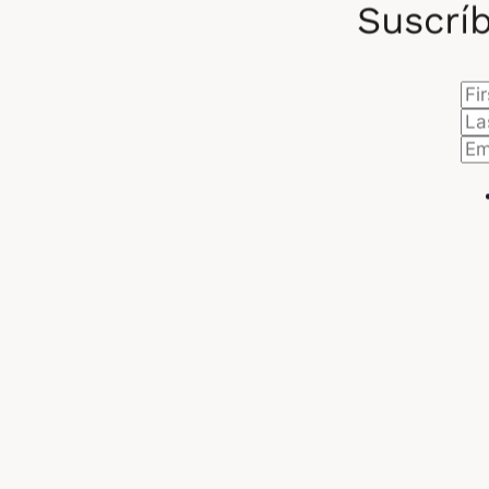
Suscríb
bl
exc
El 
com
an
mo
asp
Las
pue
bio
pue
C
Wo
per