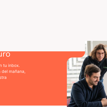
UENTES
WordPress.com Blog
TechCrunch
uro
n tu inbox.
h del mañana,
stra