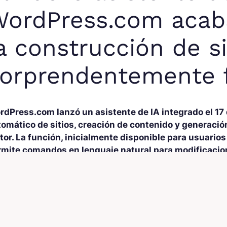
ordPress.com acab
a construcción de s
orprendentemente f
rdPress.com lanzó un asistente de IA integrado el 17 
tomático de sitios, creación de contenido y generaci
itor. La función, inicialmente disponible para usuari
rmite comandos en lenguaje natural para modificacion
oveedores que incluyen Google, OpenAI y Anthropic.
despliegue representa un cambio significativo para los
4
que el acceso permanece limitado. Los usuarios deben o
figuración de su sitio, excepto aquellos que construyen 
 IA de WordPress, a quienes se les habilita el asisten