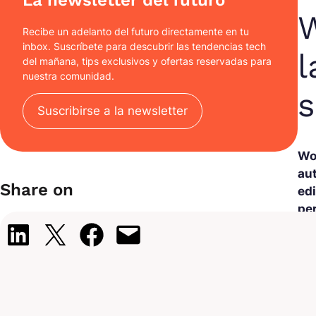
La newsletter del futuro
W
Recibe un adelanto del futuro directamente en tu
inbox. Suscríbete para descubrir las tendencias tech
l
del mañana, tips exclusivos y ofertas reservadas para
nuestra comunidad.
s
Suscribirse a la newsletter
Wo
au
Share on
ed
pe
pr
Share on LinkedIn
Share on X
Share on Facebook
Email this Page
El 
aun
con
con