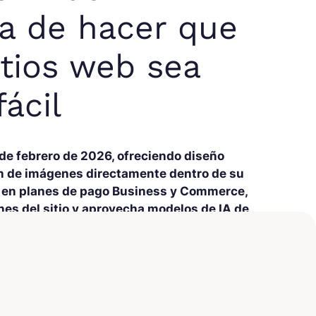
a de hacer que
itios web sea
ácil
de febrero de 2026, ofreciendo diseño
ón de imágenes directamente dentro de su
os en planes de pago Business y Commerce,
es del sitio y aprovecha modelos de IA de
45 millones de sitios web
de la plataforma,
ptar por participar a través de la
sitios utilizando el constructor de sitios web
te automáticamente, según lo anunciado en el