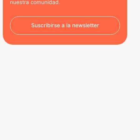
nuestra comunidad.
Suscribirse a la newsletter
SOBRE NOSOTROS
RECURSOS
Aviso legal
Decoded | Blog
Política de privacidad
ÚNETE A NOSOTROS