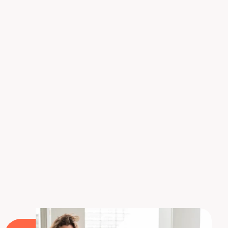
funciones de seguridad y entender quién puede
ver qué con cada rol.
La lista de usuarios pre-configurados está
disponible en el siguiente enlace (siempre que te
conectes con la cuenta de administrador creada
previamente):
https://admin.microsoft.com/Adminportal/Home#/users
Ahora tienes todas las herramientas necesarias
para practicar en
el servicio Power BI
en
condiciones ideales. ?
Aprenda a utilizar Power BI