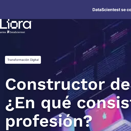
Saltar
DataScientest se co
al
contenido
Transformación Digital
Constructor de
¿En qué consis
profesión?