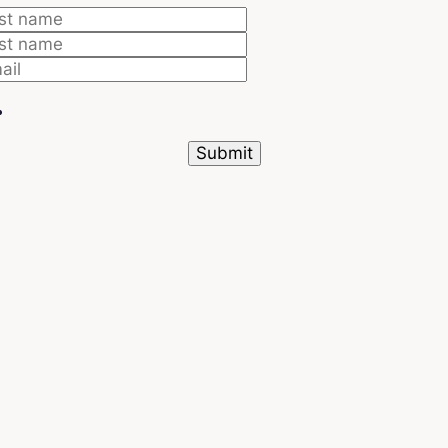
uilder?
un momento en que los proyectos digitales se basan pr
duct builders representan un recurso valioso.
Cada vez
os perfiles
, entre ellas Payfit, Qonto o incluso Gojob,
lder es, por lo tanto, aprovechar una multitud de puert
ividad como de tamaño de empresa. Más allá de las opo
bién disfruta de una
remuneración ventajosa
. Cuent
a un product builder junior. Después de varios años de
y hasta 80 000 € para los product builders seniors.
Qué formación segu
onvertirse en produ