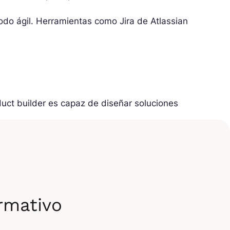
odo ágil. Herramientas como Jira de Atlassian
oduct builder es capaz de diseñar soluciones
teresarse en todas las nuevas tecnologías, las
su sector de actividad.
der también debe estar bien organizado para
 en Product
ormativo