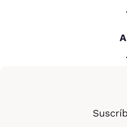
A
¿
Suscríb