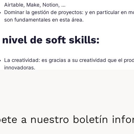
Airtable, Make, Notion, …
Dominar la gestión de proyectos: y en particular en m
son fundamentales en esta área.
 nivel de soft skills:
La creatividad: es gracias a su creatividad que el pr
innovadoras.
La curiosidad: para alimentar su creatividad, debe in
nuevas tendencias, incluso aquellas que se alejan de 
La rigurosidad: aunque sea creativo, el product buil
llevar sus proyectos adelante.
Por qué convertirse
ete a nuestro boletín inf