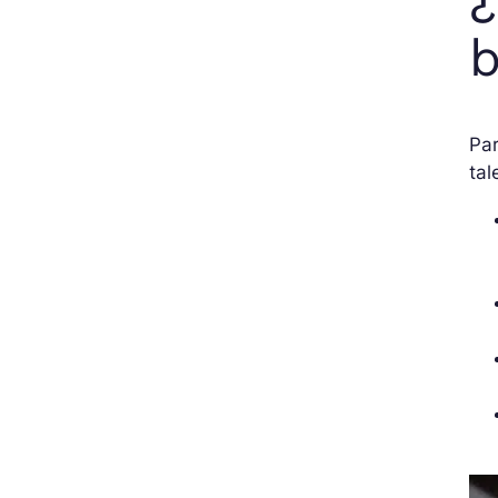
b
Par
tal