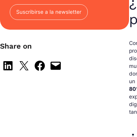
¿
Suscribirse a la newsletter
p
Co
Share on
pro
dis
Share on LinkedIn
Share on X
Share on Facebook
Email this Page
mun
dom
un 
80%
exp
dig
tan
¿