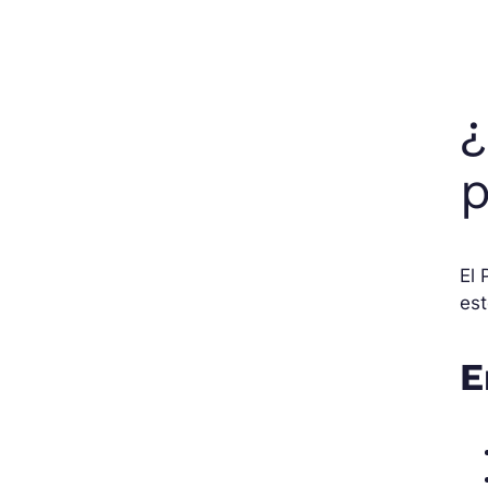
¿
p
El 
est
E