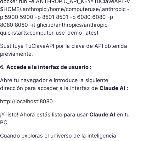
docker run -e ANTHROPIC_API_KEY=TuClaveAPI -v
$HOME/.anthropic:/home/computeruse/.anthropic -
p 5900:5900 -p 8501:8501 -p 6080:6080 -p
8080:8080 -it ghcr.io/anthropics/anthropic-
quickstarts:computer-use-demo-latest
Sustituye TuClaveAPI por la clave de API obtenida
previamente.
6.
Accede a la interfaz de usuario :
Abre tu navegador e introduce la siguiente
dirección para acceder a la interfaz de
Claude AI
:
http://localhost:8080
¡Y listo! Ahora estás listo para usar
Claude AI
en tu
PC.
Cuando exploras el universo de la inteligencia