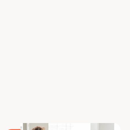
manera en que interactuamos con nuestras
computadoras, permitiendo que la inteligencia
artificial gestione tareas variadas, desde el
desarrollo de software hasta la automatización en
empresas. La instalación es accesible, incluso para
principiantes, gracias a una guía detallada. Según
tus necesidades, puedes elegir entre
Claude 3.5
Sonnet
para tareas complejas o
Claude 3.5 Haiku
para soluciones más rápidas y económicas. No
dudes en explorar todo el potencial de
Claude
Computer
para mejorar tu productividad y
optimizar tus procesos diarios.
Conviértase en un experto en IA