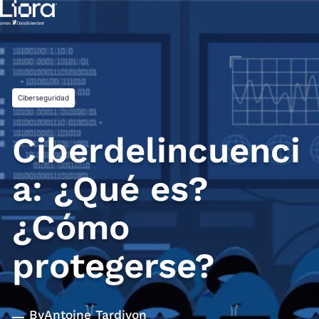
Saltar
al
contenido
Ciberseguridad
Ciberdelincuenci
a: ¿Qué es?
¿Cómo
protegerse?
By
Antoine Tardivon