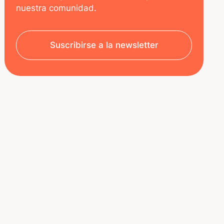
nuestra comunidad.
Suscribirse a la newsletter
SOBRE NOSOTROS
RECURSOS
Aviso legal
Decoded | Blog
Política de privacidad
ÚNETE A NOSOTROS