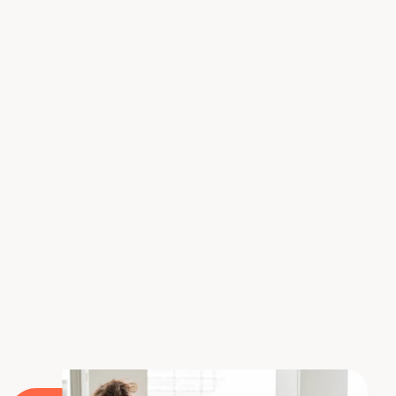
protección de sistemas de información.
El problema es que
Europa enfrenta una escasez
de talento.
No hay suficientes expertos para
afrontar los desafíos de la seguridad informática.
De ahí la importancia de formarse para desarrollar
las competencias del mañana. Con Liora,
aprenderás a detectar las vulnerabilidades para
evitar los ataques, mientras implementas todas las
acciones requeridas para minimizar sus impactos.
¡Únete a nosotros!
Más información sobre nuestros cursos de
ciberseguridad