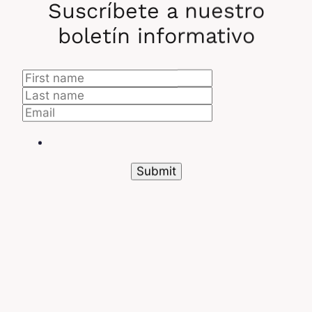
Suscríbete a nuestro
mientras que las certificaciones Microsoft son más
adecuadas para entornos Azure.
boletín informativo