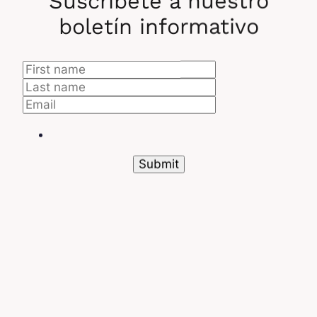
Suscríbete a nuestro
¿Cómo elegir su
boletín informativo
certificación Python
según su perfil?
Frente a estas diferentes opciones, aquí te
mostramos cómo elegir la certificación que te
corresponde:
Principiantes en Python →
Certificación PCEP
Perfecta para descubrir
el lenguaje de
programación
y aprender lo básico.
Desarrolladores junior →
Certified Associate
in Python Programming (PCAP)
Ya dominas la sintaxis y deseas profundizar en la