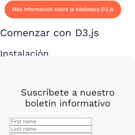
Más información sobre la biblioteca D3.js
Comenzar con D3.js
Instalación
Para comenzar, puedes incluir D3.js en tu proyecto
usando un CDN:
Suscríbete a nuestro
<script src="https://d3js.org/d3.v7.min.js"></script>
boletín informativo
O con npm: