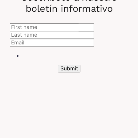
boletín informativo
Dominio del SAGE Software
Por ejemplo, puedes:
Editar tus recibos de nómina en conformidad
con las normas vigentes;
Realizar declaraciones en línea;
Recuperar datos de nómina.
Y todo esto, de manera simplificada gracias a una
plataforma intuitiva.
SAGE 100
¿A quién está dirigido este módulo?
Medianas y
grandes empresas.
¿Cuál es su costo? A partir de
78 € HT / mes Este módulo de SAGE software
agrupa los dos grandes pilares de toda