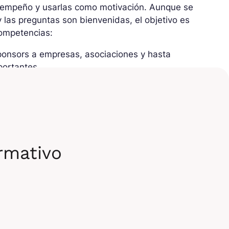
esempeño y usarlas como motivación. Aunque se
 las preguntas son bienvenidas, el objetivo es
competencias:
ponsors a empresas, asociaciones y hasta
portantes.
n y los premios para los ganadores son en
ncias tienen como premio una oferta de empleo
ormativo
io, están pensadas para los nuevos usuarios,
 interpretar. Se puede participar en cualquier