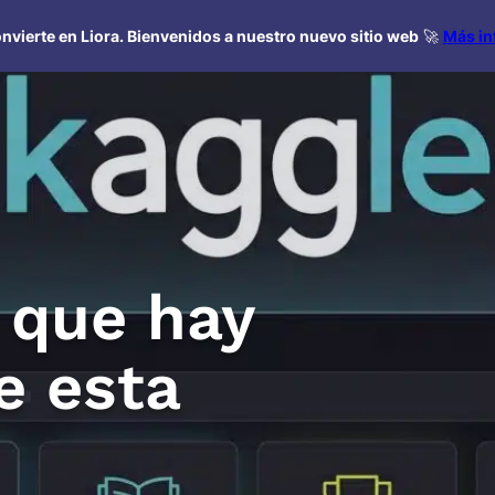
nvierte en Liora. Bienvenidos a nuestro nuevo sitio web
🚀
Más in
o que hay
e esta