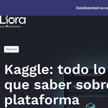
Saltar
DataScientest se co
al
contenido
Data & IA
Kaggle: todo l
que saber sobr
plataforma