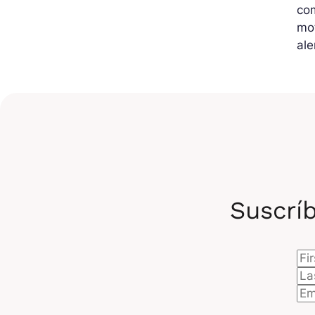
com
mot
ale
Suscríb