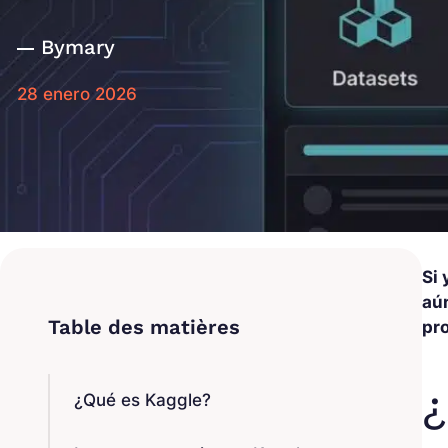
By
mary
28 enero 2026
Si
aú
pr
¿
¿Qué es Kaggle?