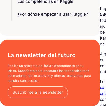
Las competencias en Kaggle
Ka
¿Por dónde empezar a usar Kaggle?
53
tod
igu
de 
Kag
de 
Al
La newsletter del futuro
en 
co
Recibe un adelanto del futuro directamente en tu
inbox. Suscríbete para descubrir las tendencias tech
dat
del mañana, tips exclusivos y ofertas reservadas para
nuestra comunidad.
Los
cán
Suscribirse a la newsletter
crí
con
del