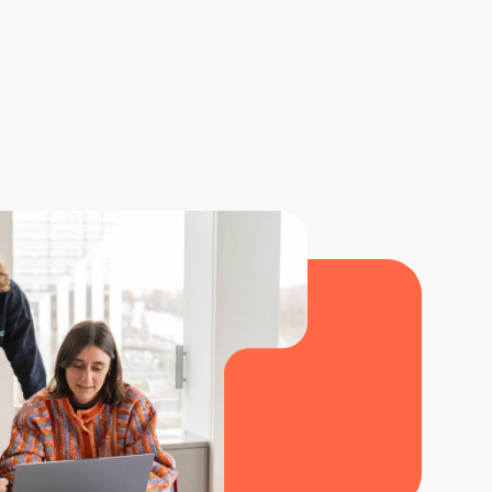
gle y entender con mayor profundidad los
tificantes de Liora
ahora!
maciones