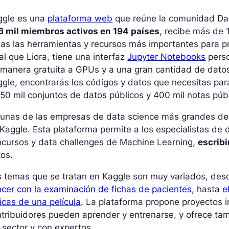
ggle es una
plataforma web
que reúne la comunidad Da
6 mil miembros activos en 194 países
, recibe más de 
as las herramientas y recursos más importantes para pr
al que Liora, tiene una interfaz
Jupyter Notebooks
perso
manera gratuita a GPUs y a una gran cantidad de datos
gle, encontrarás los códigos y datos que necesitas par
50 mil conjuntos de datos públicos y 400 mil notas púb
gunas de las empresas de data science más grandes d
Kaggle. Esta plataforma permite a los especialistas de d
ncursos y data challenges de Machine Learning,
escribi
os.
 temas que se tratan en Kaggle son muy variados, des
cer con la examinación de fichas de pacientes
, hasta
e
ticas de una película
. La plataforma propone proyectos 
tribuidores pueden aprender y entrenarse, y ofrece tamb
 sector y con expertos.