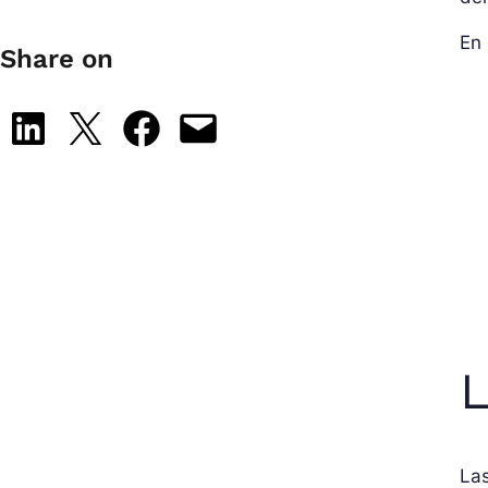
En 
Share on
Share on LinkedIn
Share on X
Share on Facebook
Email this Page
L
Las