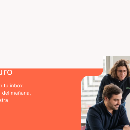
ieres posicionarte cada vez mejor en los rankings Kag
ceptos de la data science? ¡Únete a las
formaciones cer
Descubrir las for
uro
n tu inbox.
h del mañana,
stra