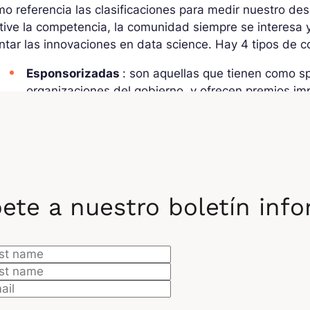
o referencia las clasificaciones para medir nuestro d
ive la competencia, la comunidad siempre se interesa y
ntar las innovaciones en data science. Hay 4 tipos de 
Esponsorizadas
: son aquellas que tienen como s
organizaciones del gobierno, y ofrecen premios im
Investigación
: están orientadas a la investigació
general más modestos.
Contratación
: son las más raras, estas compete
de parte de la empresa que las esponsoriza.
ete a nuestro boletín inf
Principiantes
: estas competencias no tienen prem
los temas son accesibles y los datos son fáciles de
momento.