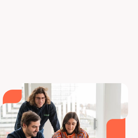
+ «+»
para agregar una nueva columna
instantáneamente. Para hacerlo, asegúrese
primero de haber seleccionado la columna a la
derecha del lugar donde desea insertar la nueva
columna, y luego aplique el atajo de teclado
apropiado. Esta acción insertará una nueva
columna vacía a la izquierda de la columna
seleccionada.