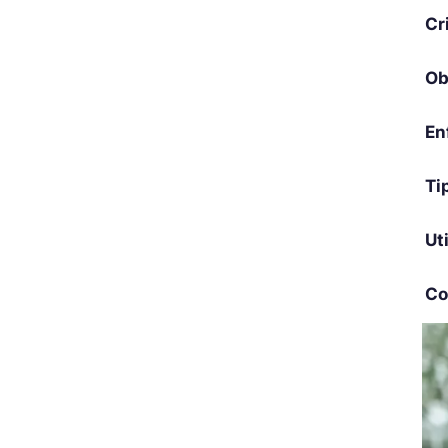
Cr
Ob
En
Ti
Ut
Co