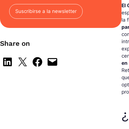
El
Suscribirse a la newsletter
esp
la 
par
com
int
Share on
exp
ce
Share on LinkedIn
Share on X
Share on Facebook
Email this Page
en 
Ret
que
opt
pro
¿