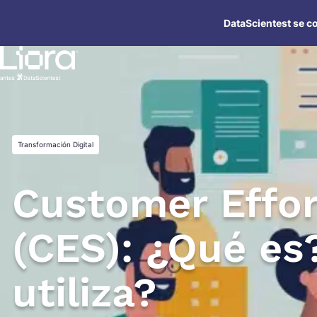
Saltar
DataScientest se co
al
contenido
Transformación Digital
Customer Effor
(CES): ¿Qué e
utiliza?