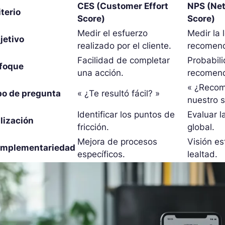
CES (Customer Effort
NPS (Net
iterio
Score)
Score)
Medir el esfuerzo
Medir la 
jetivo
realizado por el cliente.
recomend
Facilidad de completar
Probabil
foque
una acción.
recomend
« ¿Recom
po de pregunta
« ¿Te resultó fácil? »
nuestro s
Identificar los puntos de
Evaluar l
ilización
fricción.
global.
Mejora de procesos
Visión es
mplementariedad
específicos.
lealtad.