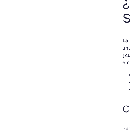
¿
S
La
una
¿cu
em
C
Par