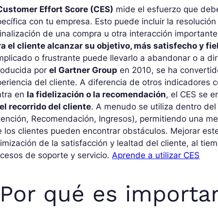
 Customer Effort Score (CES)
mide el esfuerzo que debe
ecífica con tu empresa. Esto puede incluir la resolució
finalización de una compra u otra interacción importante.
a el cliente alcanzar su objetivo, más satisfecho y fie
plicado o frustrante puede llevarlo a abandonar o a dir
roducida por
el Gartner Group
en 2010, se ha convertid
eriencia del cliente. A diferencia de otros indicadores
ntra en
la fidelización o la recomendación
, el CES se e
el recorrido del cliente
. A menudo se utiliza dentro de
ención, Recomendación, Ingresos), permitiendo una mej
 los clientes pueden encontrar obstáculos. Mejorar este
imización de la satisfacción y lealtad del cliente, al tie
cesos de soporte y servicio.
Aprende a utilizar CES
Por qué es importa