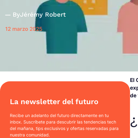
By
Jérémy Robert
12 marzo 2025
El 
exp
de 
La newsletter del futuro
¿
Recibe un adelanto del futuro directamente en tu
inbox. Suscríbete para descubrir las tendencias tech
del mañana, tips exclusivos y ofertas reservadas para
nuestra comunidad.