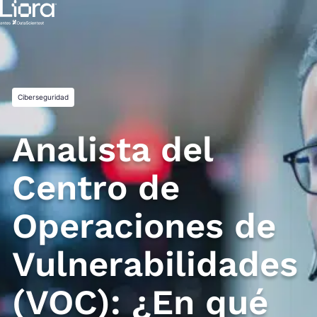
Saltar
al
contenido
Ciberseguridad
Analista del
Centro de
Operaciones de
Vulnerabilidades
(VOC): ¿En qué