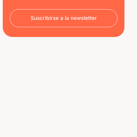
Suscribirse a la newsletter
SOBRE NOSOTROS
RECURSOS
Aviso legal
Decoded | Blog
Política de privacidad
ÚNETE A NOSOTROS
Nuestro equipo